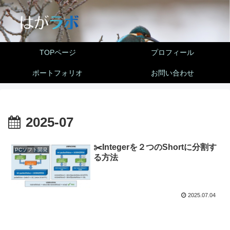
TOPページ
プロフィール
ポートフォリオ
お問い合わせ
2025-07
✂️Integerを２つのShortに分割す
PCソフト開発
る方法
2025.07.04