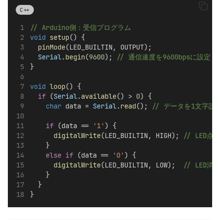
C++
// Arduino側：受信プログラム
void
setup
() {
pinMode
(LED_BUILTIN, OUTPUT);
Serial
.
begin
(
9600
);
 // 通信速度を9600bpsに設定
}
void
loop
() {
if
 (
Serial
.
available
() > 
0
) {
char
 data = 
Serial
.
read
();
 // データを1文字読
if
 (data == 
'1'
) {
digitalWrite
(LED_BUILTIN, HIGH);
 // LED点
    } 
else
if
 (data == 
'0'
) {
digitalWrite
(LED_BUILTIN, LOW);
  // LED消
    }
  }
}