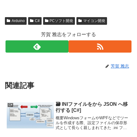
Arduino
C#
PCソフト開発
マイコン開発
芳賀 雅志をフォローする
芳賀 雅志
関連記事
🗃️ INIファイルをから JSON へ移
C#
行する [C#]
概要WindowsフォームやWPFなどでツー
ルを作成する際、設定ファイルの保存形
式として長らく親しまれてきた .ini ファ
イル。しかし、階層構造を持つデータや