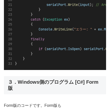
serialPort
.
Write
(
input
); 
// Ar
            }
        }
catch
 (
Exception
ex
)
        {
Console
.
WriteLine
(
"エラー: "
 + 
ex
.
Mes
        }
finally
        {
if
 (
serialPort
.
IsOpen
) 
serialPort
.
Cl
        }
    }
}
３．Windows側のプログラム [C#] Form
版
Form版のコードです。Form版も