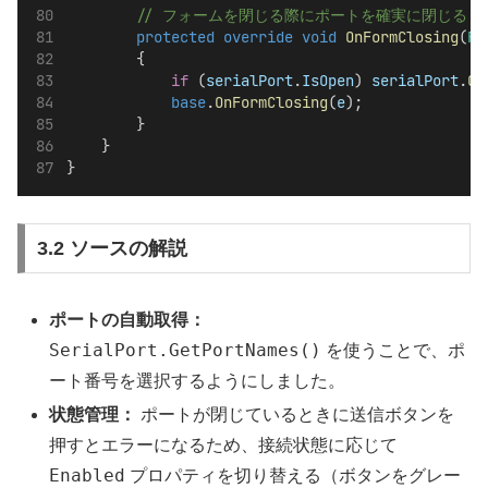
        // フォームを閉じる際にポートを確実に閉じる
protected
override
void
OnFormClosing
(
Fo
        {
if
 (
serialPort
.
IsOpen
) 
serialPort
.
Cl
base
.
OnFormClosing
(
e
);
        }
    }
}
3.2 ソースの解説
ポートの自動取得：
SerialPort.GetPortNames()
を使うことで、ポ
ート番号を選択するようにしました。
状態管理：
ポートが閉じているときに送信ボタンを
押すとエラーになるため、接続状態に応じて
Enabled
プロパティを切り替える（ボタンをグレー