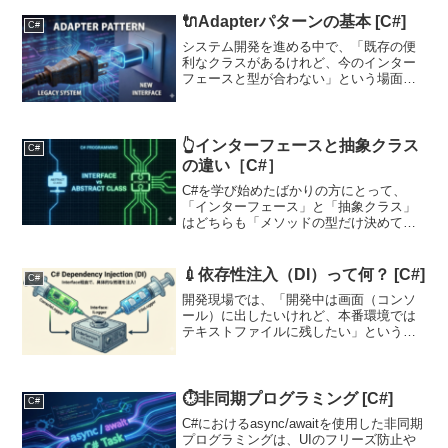
型（数値、ブール値など）をより自然に
扱うため、現代の開発では JSON 形式へ
🔌Adapterパターンの基本 [C#]
C#
の...
システム開発を進める中で、「既存の便
利なクラスがあるけれど、今のインター
フェースと型が合わない」という場面に
遭遇することがあります。そんな時に役
立つのがAdapter（アダプター）パターン
です。Adapterパターンとは？Adapterパ
タ...
👆️インターフェースと抽象クラス
C#
の違い［C#］
C#を学び始めたばかりの方にとって、
「インターフェース」と「抽象クラス」
はどちらも「メソッドの型だけ決めて、
中身は後で書く」という似た性質を持っ
ているため、混乱しやすいポイントで
す。この記事では、この2つの違いと、現
💉依存性注入（DI）って何？ [C#]
C#
場でどう使い分けるべきか...
開発現場では、「開発中は画面（コンソ
ール）に出したいけれど、本番環境では
テキストファイルに残したい」というこ
とがよくあります。こんなときは「 依存
性の注入」（Dependency Injection 略し
てDI）が使えます。実践例：ログ出力...
⏱️非同期プログラミング [C#]
C#
C#におけるasync/awaitを使用した非同期
プログラミングは、UIのフリーズ防止や