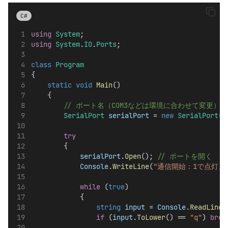
C#
using
System
;
using
System
.
IO
.
Ports
;
class
Program
{
static
void
Main
()
    {
        // ポート名（COM3などは環境に合わせて変更
SerialPort
serialPort
 = 
new
SerialPort
(
"
try
        {
serialPort
.
Open
(); 
// ポートを開く
Console
.
WriteLine
(
"通信開始：1で点灯、
while
 (
true
)
            {
string
input
 = 
Console
.
ReadLine
(
if
 (
input
.
ToLower
() == 
"q"
) 
brea