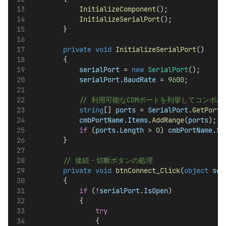
InitializeComponent
();
InitializeSerialPort
();
        }
private
void
InitializeSerialPort
()
        {
serialPort
 = 
new
SerialPort
();
serialPort
.
BaudRate
 = 
9600
;
            // 利用可能なCOMポートを列挙してコンボ
string
[] 
ports
 = 
SerialPort
.
GetPortN
cmbPortName
.
Items
.
AddRange
(
ports
);
if
 (
ports
.
Length
 > 
0
) 
cmbPortName
.
Se
        }
        // 接続・切断ボタンの処理
private
void
btnConnect_Click
(
object
sen
        {
if
 (!
serialPort
.
IsOpen
)
            {
try
                {