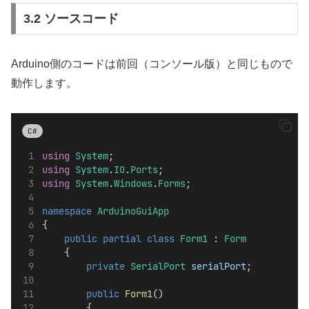
3.2 ソースコード
Arduino側のコードは前回（コンソール版）と同じもので
動作します。
C#
using
System
;
using
System
.
IO
.
Ports
;
using
System
.
Windows
.
Forms
;
namespace
ArduinoGuiApp
{
public
partial
class
Form1
 : 
Form
    {
private
SerialPort
serialPort
;
public
Form1
()
        {