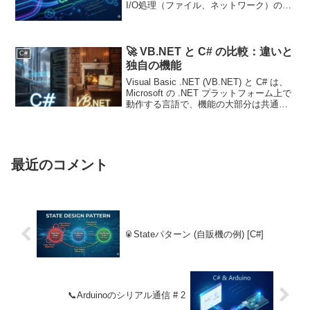
I/O処理（ファイル、ネットワーク）の効
率化に不可欠です。最新の標準的な書き
方と、押さえておくべきポイントを整理
しました。1. 基本的な構文非同期メソ
ッ...
🚀 VB.NET と C# の比較：違いと
C#
独自の機能
Visual Basic .NET (VB.NET) と C# は、
Microsoft の .NET プラットフォーム上で
動作する言語で、機能の大部分は共通し
ています。しかし、構文、開発思想、お
よび将来性において明確な違いがあるの
で、調べて...
最近のコメント
🥫Stateパターン (自販機の例) [C#]
📞Arduinoのシリアル通信 # 2