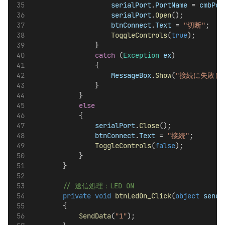
serialPort
.
PortName
 = 
cmbPor
serialPort
.
Open
();
btnConnect
.
Text
 = 
"切断"
;
ToggleControls
(
true
);
                }
catch
 (
Exception
ex
)
                {
MessageBox
.
Show
(
"接続に失敗しま
                }
            }
else
            {
serialPort
.
Close
();
btnConnect
.
Text
 = 
"接続"
;
ToggleControls
(
false
);
            }
        }
        // 送信処理：LED ON
private
void
btnLedOn_Click
(
object
sende
        {
SendData
(
"1"
);