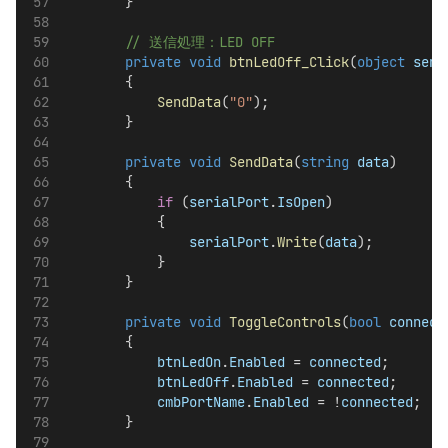
        }
        // 送信処理：LED OFF
private
void
btnLedOff_Click
(
object
send
        {
SendData
(
"0"
);
        }
private
void
SendData
(
string
data
)
        {
if
 (
serialPort
.
IsOpen
)
            {
serialPort
.
Write
(
data
);
            }
        }
private
void
ToggleControls
(
bool
connect
        {
btnLedOn
.
Enabled
 = 
connected
;
btnLedOff
.
Enabled
 = 
connected
;
cmbPortName
.
Enabled
 = !
connected
;
        }